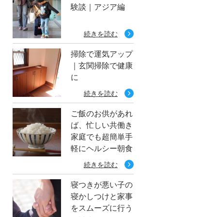
験談｜アジア編
続きを読む
掃除で運気アップ
｜玄関掃除で健康
に
続きを読む
ご飯のお供があれ
ば、忙しい共働き
家庭でも超簡単手
軽にヘルシー朝食
続きを読む
寝つきが悪い子の
寝かしつけと家事
をスムーズに行う