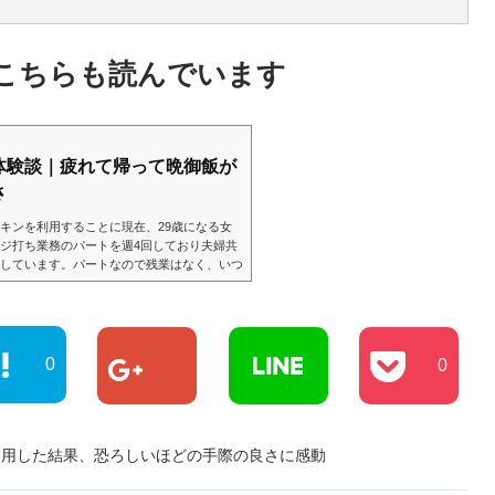
こちらも読んでいます
体験談｜疲れて帰って晩御飯が
さ
キンを利用することに現在、29歳になる女
ジ打ち業務のパートを週4回しており夫婦共
しています。パートなので残業はなく、いつ
ができますが、場合によっては出勤人数が足
もあります。私達夫婦には5歳になる息子と
を出て帰宅は21時頃のため、ほとんど平日の
ています。経済的な面で夫が主として家計を
0
0
利用した結果、恐ろしいほどの手際の良さに感動