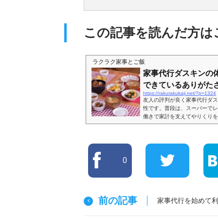
この記事を読んだ方は
ラクラク家事とご飯
家事代行ダスキンの
できているありがた
https://rakurakukaji.net/?p=1324
友人の評判が良く家事代行ダス
性です。普段は、スーパーでレ
働きで家計を支えてやりくりを
も決まった時間に帰宅すること
りない時には週5回で働くこと
夫の核家族、夫は朝7時には家
育児は私が中心となって行なっ
支えており、家事を主として...
0
前の記事
家事代行を始めて